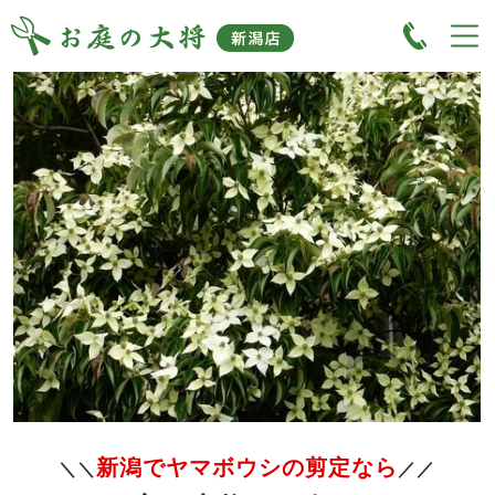
新潟でヤマボウシの剪定なら
＼＼
／／