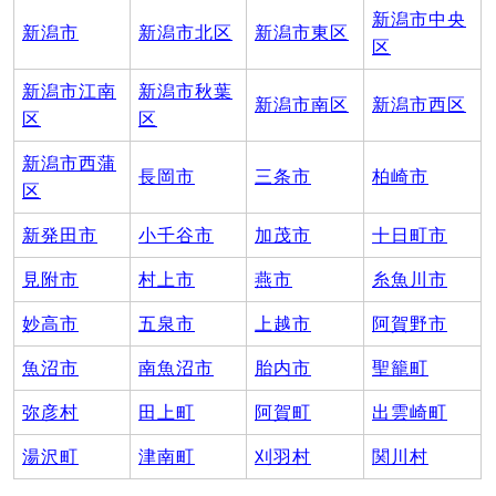
新潟市中央
新潟市
新潟市北区
新潟市東区
区
新潟市江南
新潟市秋葉
新潟市南区
新潟市西区
区
区
新潟市西蒲
長岡市
三条市
柏崎市
区
新発田市
小千谷市
加茂市
十日町市
見附市
村上市
燕市
糸魚川市
妙高市
五泉市
上越市
阿賀野市
魚沼市
南魚沼市
胎内市
聖籠町
弥彦村
田上町
阿賀町
出雲崎町
湯沢町
津南町
刈羽村
関川村