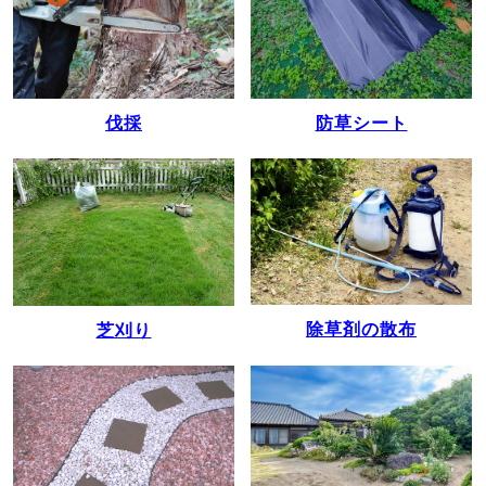
伐採
防草シート
除草剤の散布
芝刈り