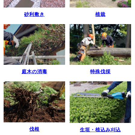
植栽
砂利敷き
庭木の消毒
特殊伐採
伐根
生垣・植込み刈込