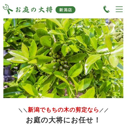
新潟でもちの木の剪定なら
＼＼
／／
お庭の大将にお任せ！