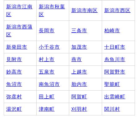
新潟市江南
新潟市秋葉
新潟市南区
新潟市西区
区
区
新潟市西蒲
長岡市
三条市
柏崎市
区
新発田市
小千谷市
加茂市
十日町市
見附市
村上市
燕市
糸魚川市
妙高市
五泉市
上越市
阿賀野市
魚沼市
南魚沼市
胎内市
聖籠町
弥彦村
田上町
阿賀町
出雲崎町
湯沢町
津南町
刈羽村
関川村