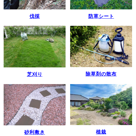
伐採
防草シート
除草剤の散布
芝刈り
植栽
砂利敷き