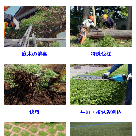
庭木の消毒
特殊伐採
伐根
生垣・植込み刈込