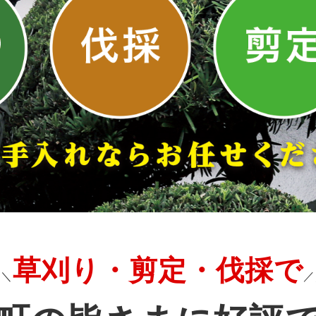
草刈り・剪定・伐採で
＼＼
／