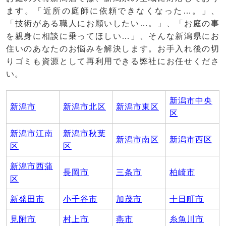
ます。「近所の庭師に依頼できなくなった…。」、
「技術がある職人にお願いしたい…。」、「お庭の事
を親身に相談に乗ってほしい…」、そんな新潟県にお
住いのあなたのお悩みを解決します。お手入れ後の切
りゴミも資源として再利用できる弊社にお任せくださ
い。
新潟市中央
新潟市
新潟市北区
新潟市東区
区
新潟市江南
新潟市秋葉
新潟市南区
新潟市西区
区
区
新潟市西蒲
長岡市
三条市
柏崎市
区
新発田市
小千谷市
加茂市
十日町市
見附市
村上市
燕市
糸魚川市