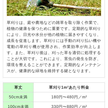
草刈りは、庭や農地などの雑草を取り除く作業で、
植物の健康を保つために重要です。定期的な草刈り
により、日光や水分が他の植物に届きやすくなり、
成長を促進します。草刈りには手動の刈り払い機や
電動の草刈り機が使用され、作業効率が向上しま
す。また、草刈り後は、刈った草を適切に処理する
ことが大切です。これにより、害虫の発生を防ぎ、
環境を整えることができます。定期的なメンテナン
スが、健康的な緑地を維持する鍵となります。
草丈
草刈り1m²あたり料金
50cm未満
180円〜480円／m²
100cm未満
330円〜880円／m²