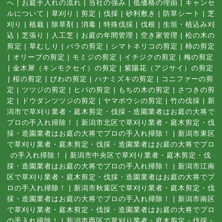
へ
|
お庭手入れの流れ
|
当社の強み
|
低価格の理由
|
キャンセ
ルについて
|
草刈り
|
剪定
|
伐採
|
砂利敷き
|
防草シート
|
芝
刈り
|
植栽
|
除草剤
|
消毒
|
特殊伐採
|
伐根
|
生垣・植込み刈
込
|
芝張り
|
人工芝
|
お庭の年間管理
|
空き家管理
|
松の木の
剪定
|
草むしり
|
バラの剪定
|
シマトネリコの剪定
|
柿の剪定
|
オリーブの剪定
|
モミジの剪定
|
イチジクの剪定
|
梅の剪定
|
金木犀（キンモクセイ）の剪定
|
紫陽花（アジサイ）の剪定
|
桜の剪定
|
びわの剪定
|
ハナミズキの剪定
|
コニファーの剪
定
|
ツツジの剪定
|
ヒバの剪定
|
もちの木の剪定
|
さつきの剪
定
|
ドウダンツツジの剪定
|
ヤマボウシの剪定
|
竹の伐採
|
新
潟市で草刈り業者・庭木剪定・伐採・造園業者はお庭の大将で
プロの手入れ掃除！
|
新潟市北区で草刈り業者・庭木剪定・伐
採・造園業者はお庭の大将でプロの手入れ掃除！
|
新潟市東区
で草刈り業者・庭木剪定・伐採・造園業者はお庭の大将でプロ
の手入れ掃除！
|
新潟市中央区で草刈り業者・庭木剪定・伐
採・造園業者はお庭の大将でプロの手入れ掃除！
|
新潟市江南
区で草刈り業者・庭木剪定・伐採・造園業者はお庭の大将でプ
ロの手入れ掃除！
|
新潟市秋葉区で草刈り業者・庭木剪定・伐
採・造園業者はお庭の大将でプロの手入れ掃除！
|
新潟市南区
で草刈り業者・庭木剪定・伐採・造園業者はお庭の大将でプロ
の手入れ掃除！
|
新潟市西区で草刈り業者・庭木剪定・伐採・