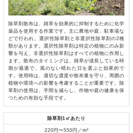
除草剤散布は、雑草を効果的に抑制するために化学
薬品を使用する作業です。主に農地や庭、駐車場な
どで行われ、選択性除草剤と非選択性除草剤の2種
類があります。選択性除草剤は特定の植物にのみ影
響を与え、非選択性除草剤はすべての植物に作用し
ます。散布のタイミングは、雑草が成長している時
期が最適で、風のない晴れた日を選ぶと効果的で
す。使用時は、適切な濃度や散布量を守り、周囲の
植物や環境への影響を考慮することが重要です。除
草剤の使用は、手間を減らし、作物や庭の健康を保
つための有効な手段です。
除草剤1㎡あたり
220円〜550円／m²