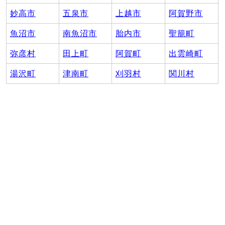
妙高市
五泉市
上越市
阿賀野市
魚沼市
南魚沼市
胎内市
聖籠町
弥彦村
田上町
阿賀町
出雲崎町
湯沢町
津南町
刈羽村
関川村