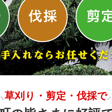
草刈り・剪定・伐採で
＼＼
／