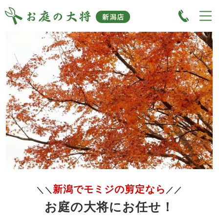
新潟でモミジの剪定なら
＼＼
／／
お庭の大将にお任せ！