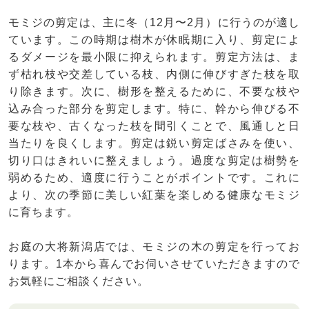
モミジの剪定は、主に冬（12月〜2月）に行うのが適し
ています。この時期は樹木が休眠期に入り、剪定によ
るダメージを最小限に抑えられます。剪定方法は、ま
ず枯れ枝や交差している枝、内側に伸びすぎた枝を取
り除きます。次に、樹形を整えるために、不要な枝や
込み合った部分を剪定します。特に、幹から伸びる不
要な枝や、古くなった枝を間引くことで、風通しと日
当たりを良くします。剪定は鋭い剪定ばさみを使い、
切り口はきれいに整えましょう。過度な剪定は樹勢を
弱めるため、適度に行うことがポイントです。これに
より、次の季節に美しい紅葉を楽しめる健康なモミジ
に育ちます。
お庭の大将新潟店では、モミジの木の剪定を行ってお
ります。1本から喜んでお伺いさせていただきますので
お気軽にご相談ください。