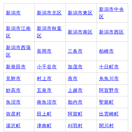
新潟市中央
新潟市
新潟市北区
新潟市東区
区
新潟市江南
新潟市秋葉
新潟市南区
新潟市西区
区
区
新潟市西蒲
長岡市
三条市
柏崎市
区
新発田市
小千谷市
加茂市
十日町市
見附市
村上市
燕市
糸魚川市
妙高市
五泉市
上越市
阿賀野市
魚沼市
南魚沼市
胎内市
聖籠町
弥彦村
田上町
阿賀町
出雲崎町
湯沢町
津南町
刈羽村
関川村