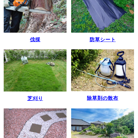
伐採
防草シート
除草剤の散布
芝刈り