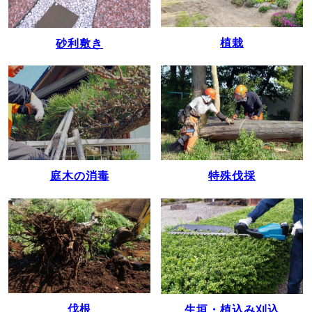
植栽
砂利敷き
庭木の消毒
特殊伐採
伐根
生垣・植込み刈込