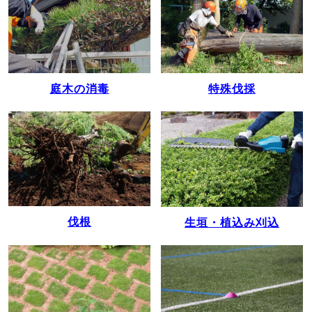
庭木の消毒
特殊伐採
伐根
生垣・植込み刈込