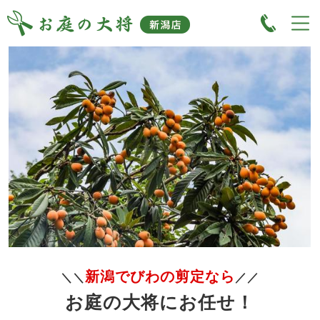
新潟でびわの剪定なら
＼＼
／／
お庭の大将にお任せ！