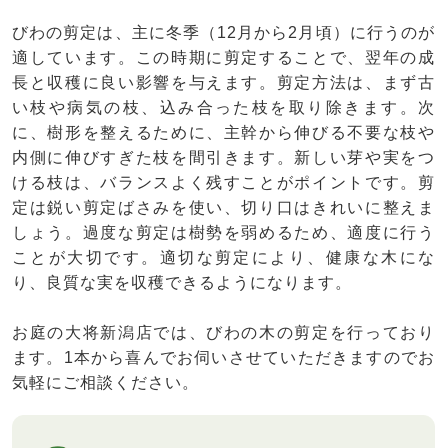
びわの剪定は、主に冬季（12月から2月頃）に行うのが
適しています。この時期に剪定することで、翌年の成
長と収穫に良い影響を与えます。剪定方法は、まず古
い枝や病気の枝、込み合った枝を取り除きます。次
に、樹形を整えるために、主幹から伸びる不要な枝や
内側に伸びすぎた枝を間引きます。新しい芽や実をつ
ける枝は、バランスよく残すことがポイントです。剪
定は鋭い剪定ばさみを使い、切り口はきれいに整えま
しょう。過度な剪定は樹勢を弱めるため、適度に行う
ことが大切です。適切な剪定により、健康な木にな
り、良質な実を収穫できるようになります。
お庭の大将新潟店では、びわの木の剪定を行っており
ます。1本から喜んでお伺いさせていただきますのでお
気軽にご相談ください。