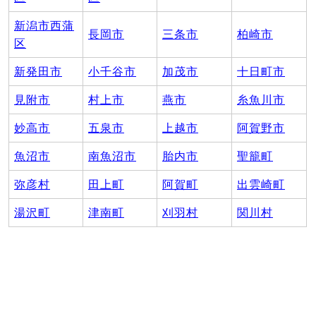
新潟市西蒲
長岡市
三条市
柏崎市
区
新発田市
小千谷市
加茂市
十日町市
見附市
村上市
燕市
糸魚川市
妙高市
五泉市
上越市
阿賀野市
魚沼市
南魚沼市
胎内市
聖籠町
弥彦村
田上町
阿賀町
出雲崎町
湯沢町
津南町
刈羽村
関川村