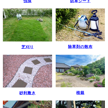
伐採
防草シート
除草剤の散布
芝刈り
植栽
砂利敷き